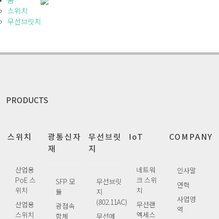
스위치
무선브릿지
PRODUCTS
스위치
광통신자
무선브릿
IoT
COMPANY
재
지
산업용
네트워
인사말
PoE 스
크 스위
SFP 모
무선브릿
연혁
위치
치
듈
지
사업영
(802.11AC)
산업용
무선랜
광접속
역
스위치
엑세스
함체
무선메