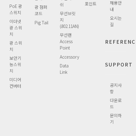
채용안
포인트
쉬
PoE 광
광 점퍼
내
스위치
코드
무선브릿
오시는
지
이더넷
Pig Tail
길
(802.11AN)
광 스위
치
무선랜
REFERENC
Access
광 스위
Point
치
Accessory
보안기
SUPPORT
능스위
Data
치
Link
미디어
공지사
컨버터
항
다운로
드
문의하
기