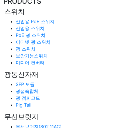
PRODUCTS
스위치
산업용 PoE 스위치
산업용 스위치
PoE 광 스위치
이더넷 광 스위치
광 스위치
보안기능스위치
미디어 컨버터
광통신자재
SFP 모듈
광접속함체
광 점퍼코드
Pig Tail
무선브릿지
무선브릿지(802.11AC)