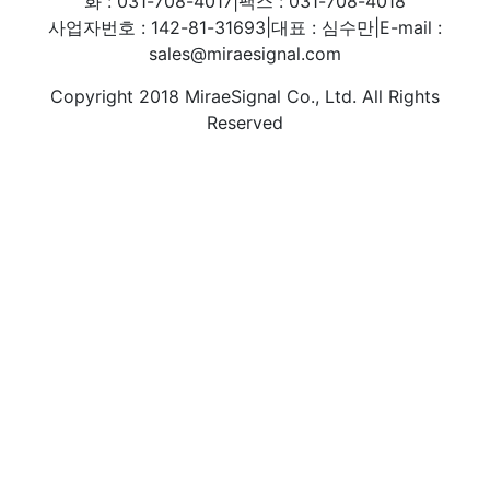
화 : 031-708-4017
|
팩스 : 031-708-4018
사업자번호 : 142-81-31693
|
대표 : 심수만
|
E-mail :
sales@miraesignal.com
Copyright 2018 MiraeSignal Co., Ltd. All Rights
Reserved