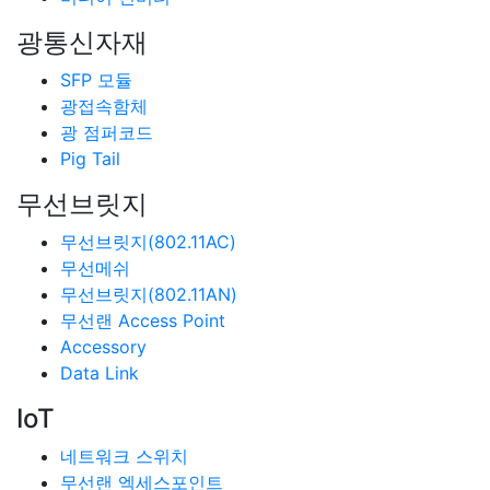
광통신자재
SFP 모듈
광접속함체
광 점퍼코드
Pig Tail
무선브릿지
무선브릿지(802.11AC)
무선메쉬
무선브릿지(802.11AN)
무선랜 Access Point
Accessory
Data Link
IoT
네트워크 스위치
무선랜 엑세스포인트