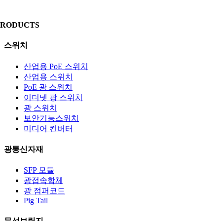
PRODUCTS
스위치
산업용 PoE 스위치
산업용 스위치
PoE 광 스위치
이더넷 광 스위치
광 스위치
보안기능스위치
미디어 컨버터
광통신자재
SFP 모듈
광접속함체
광 점퍼코드
Pig Tail
무선브릿지