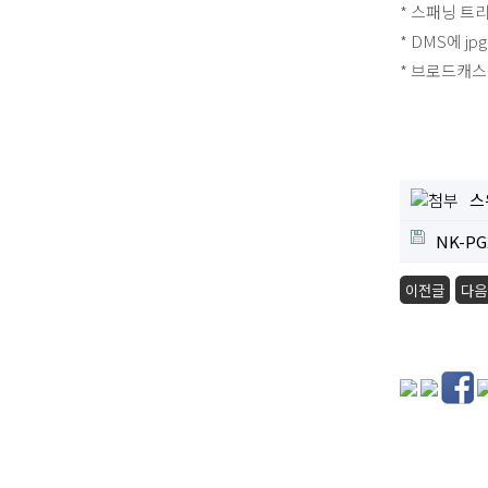
* 스패닝 트
* DMS에 
* 브로드캐스
스
NK-PG2
이전글
다음