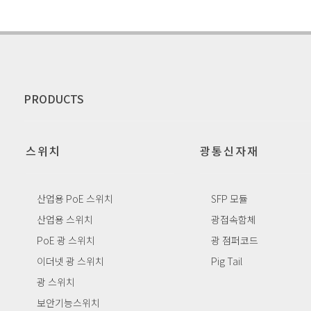
PRODUCTS
스위치
광통신자재
산업용 PoE 스위치
SFP 모듈
산업용 스위치
광접속함체
PoE 광 스위치
광 점퍼코드
이더넷 광 스위치
Pig Tail
광 스위치
보안기능스위치