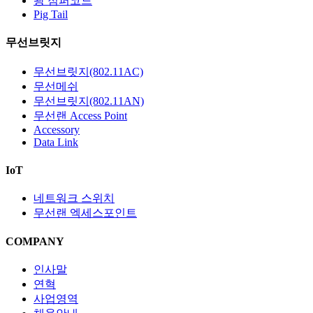
광 점퍼코드
Pig Tail
무선브릿지
무선브릿지(802.11AC)
무선메쉬
무선브릿지(802.11AN)
무선랜 Access Point
Accessory
Data Link
IoT
네트워크 스위치
무선랜 엑세스포인트
COMPANY
인사말
연혁
사업영역