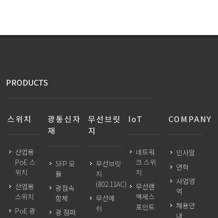
PRODUCTS
스위치
광통신자
무선브릿
IoT
COMPANY
재
지
산업용
네트워
인사말
PoE 스
크 스위
SFP 모
무선브릿
연혁
위치
치
듈
지
사업영
(802.11AC)
산업용
무선랜
광접속
역
스위치
엑세스
함체
무선메
채용안
포인트
쉬
PoE 광
광 점퍼
내