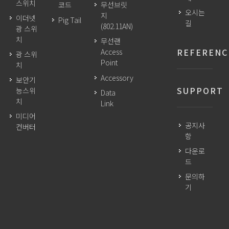
스위치
코드
무선브릿
오시는
지
이더넷
Pig Tail
길
(802.11AN)
광 스위
치
무선랜
REFERENC
Access
광 스위
Point
치
Accessory
보안기
SUPPORT
능스위
Data
치
Link
미디어
공지사
컨버터
항
다운로
드
문의하
기