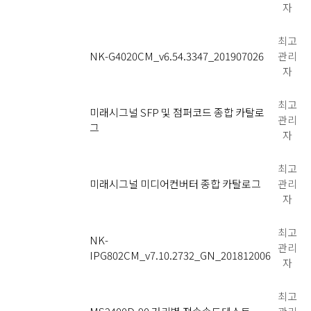
자
최고
NK-G4020CM_v6.54.3347_201907026
관리
자
최고
미래시그널 SFP 및 점퍼코드 종합 카탈로
관리
그
자
최고
미래시그널 미디어컨버터 종합 카탈로그
관리
자
최고
NK-
관리
IPG802CM_v7.10.2732_GN_201812006
자
최고