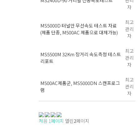
MS2400D-90 거리별 전송속도테스트
관리
자
최고
MS5000D 터널안 무선속도 테스트 자료
관리
(제품 단종, M500AC 제품으로 대체가능)
자
최고
MS5500M 32Km 장거리 속도측정 테스트
관리
리포트
자
최고
M500AC제품군, MS5000DN 스캔프로그
관리
램
자
처음
1
페이지
열린
2
페이지